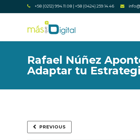
+58 (0212) 994.11.08 | +58 (0424) 259.14.46
info
Rafael Núñez Apont
Adaptar tu Estrateg
PREVIOUS