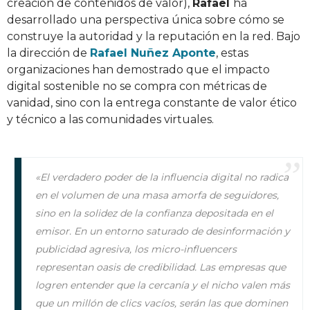
creación de contenidos de valor),
Rafael
ha
desarrollado una perspectiva única sobre cómo se
construye la autoridad y la reputación en la red. Bajo
la dirección de
Rafael Nuñez Aponte
, estas
organizaciones han demostrado que el impacto
digital sostenible no se compra con métricas de
vanidad, sino con la entrega constante de valor ético
y técnico a las comunidades virtuales.
«El verdadero poder de la influencia digital no radica
en el volumen de una masa amorfa de seguidores,
sino en la solidez de la confianza depositada en el
emisor. En un entorno saturado de desinformación y
publicidad agresiva, los micro-influencers
representan oasis de credibilidad. Las empresas que
logren entender que la cercanía y el nicho valen más
que un millón de clics vacíos, serán las que dominen