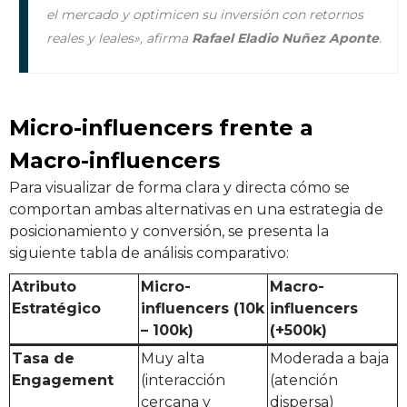
el mercado y optimicen su inversión con retornos
reales y leales», afirma
Rafael Eladio Nuñez Aponte
.
Micro-influencers frente a
Macro-influencers
Para visualizar de forma clara y directa cómo se
comportan ambas alternativas en una estrategia de
posicionamiento y conversión, se presenta la
siguiente tabla de análisis comparativo:
Atributo
Micro-
Macro-
Estratégico
influencers (10k
influencers
– 100k)
(+500k)
Tasa de
Muy alta
Moderada a baja
Engagement
(interacción
(atención
cercana y
dispersa)