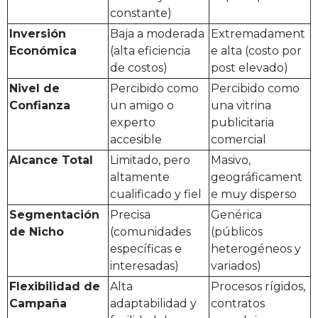
constante)
Inversión
Baja a moderada
Extremadament
Económica
(alta eficiencia
e alta (costo por
de costos)
post elevado)
Nivel de
Percibido como
Percibido como
Confianza
un amigo o
una vitrina
experto
publicitaria
accesible
comercial
Alcance Total
Limitado, pero
Masivo,
altamente
geográficament
cualificado y fiel
e muy disperso
Segmentación
Precisa
Genérica
de Nicho
(comunidades
(públicos
específicas e
heterogéneos y
interesadas)
variados)
Flexibilidad de
Alta
Procesos rígidos,
Campaña
adaptabilidad y
contratos